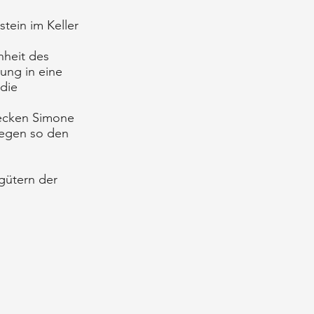
tein im Keller
nheit des
ung in eine
 die
tecken Simone
legen so den
gütern der