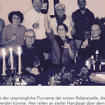
 der ursprüngliche Flurname der ersten Rebparzelle, die
rden konnte. Hier reifen an steiler Hanglage über dem 