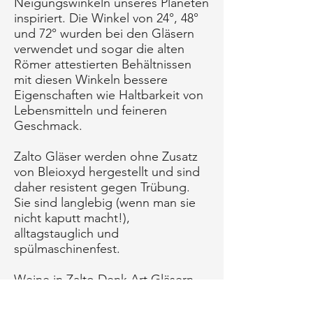
Neigungswinkeln unseres Planeten
inspiriert. Die Winkel von 24°, 48°
und 72° wurden bei den Gläsern
verwendet und sogar die alten
Römer attestierten Behältnissen
mit diesen Winkeln bessere
Eigenschaften wie Haltbarkeit von
Lebensmitteln und feineren
Geschmack.
Zalto Gläser werden ohne Zusatz
von Bleioxyd hergestellt und sind
daher resistent gegen Trübung.
Sie sind langlebig (wenn man sie
nicht kaputt macht!),
alltagstauglich und
spülmaschinenfest.
Weine in Zalto Denk Art Gläsern,
entfalten sich optimal in Nase und
Gaumen, was von Winzern und