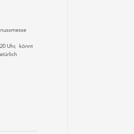
Genussmesse 
0 Uhr,  könnt 
türlich 