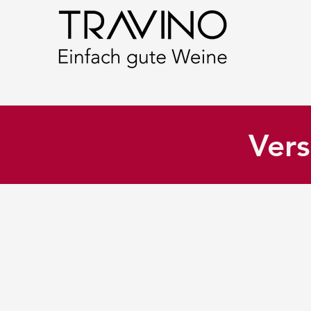
Vers
Shop
/
Weisswein
/
Österreich