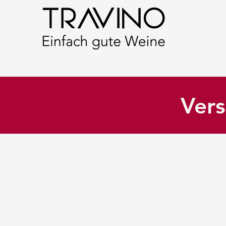
Vers
Shop
/
Destillate
/
Österreich