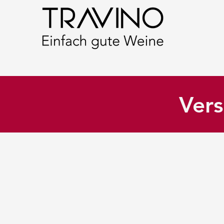
Vers
Kremstal
Shop
/
Rotwein
/
Österreich
/
Kremstal
Filter
Filter
Alles löschen
Filter
Alles löschen
Preis